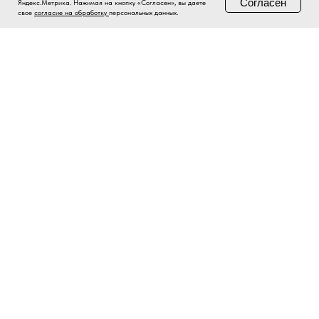
Согласен
Яндекс.Метрика. Нажимая на кнопку «Согласен», вы даете
свое
согласие на обработку
персональных данных.